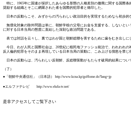
特に、1965年に国連が採択したあらゆる形態の人種差別の撤廃に関する国際
奨励する組織とそこに網羅された者を国際的犯罪者と烙印した。
日本の反動らこそ、みずからの汚らわしい政治目的を実現するためなら初歩的な
無償化対象の除外問題は単に、朝鮮学校の父母にお金を支援する、しないという
に対する日本当局の態度に直結した深刻な政治問題である。
表では対話を云々し、裏ではわが国と朝鮮総聯を害するために歯をむき出しに
今日、わが人民と国際社会は、20世紀に植民地ファッショ統治で、われわれの
反人倫的犯罪をそのまま再現している日本当局の策動に、こみ上げる憤怒を禁じ
日本の反動らは、汚らわしい反朝鮮、反総聯策動がもたらす破局的結果につい
（了）
●「朝鮮中央通信社」（日本語） http://www.kcna.kp/goHome.do?lang=jp
●エルファテレビ http://www.elufa-tv.net/
是非アクセスしてご覧下さい