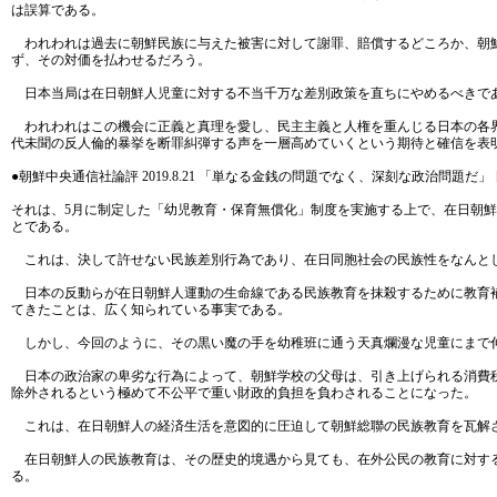
は誤算である。
われわれは過去に朝鮮民族に与えた被害に対して謝罪、賠償するどころか、朝鮮
ず、その対価を払わせるだろう。
日本当局は在日朝鮮人児童に対する不当千万な差別政策を直ちにやめるべきで
われわれはこの機会に正義と真理を愛し、民主主義と人権を重んじる日本の各界
代未聞の反人倫的暴挙を断罪糾弾する声を一層高めていくという期待と確信を表
●朝鮮中央通信社論評 2019.8.21 「単なる金銭の問題でなく、深刻な政治問題
それは、5月に制定した「幼児教育・保育無償化」制度を実施する上で、在日朝
とである。
これは、決して許せない民族差別行為であり、在日同胞社会の民族性をなんと
日本の反動らが在日朝鮮人運動の生命線である民族教育を抹殺するために教育補
てきたことは、広く知られている事実である。
しかし、今回のように、その黒い魔の手を幼稚班に通う天真爛漫な児童にまで
日本の政治家の卑劣な行為によって、朝鮮学校の父母は、引き上げられる消費税
除外されるという極めて不公平で重い財政的負担を負わされることになった。
これは、在日朝鮮人の経済生活を意図的に圧迫して朝鮮総聯の民族教育を瓦解さ
在日朝鮮人の民族教育は、その歴史的境遇から見ても、在外公民の教育に対する
る。