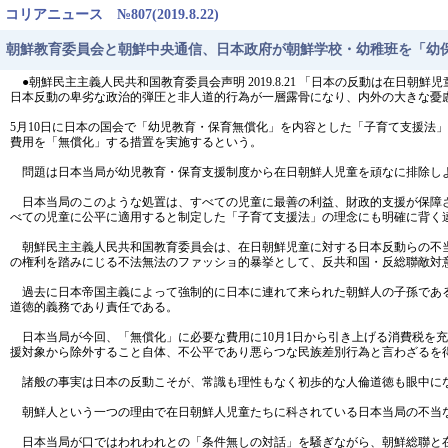
コリアニュース №807(2019.8.22)
朝鮮教育委員会と朝鮮中央通信、日本政府が朝鮮学校・幼稚班を「幼
●朝鮮民主主義人民共和国教育委員会声明 2019.8.21 「日本の反動は在日
日本反動の卑劣な政治的弾圧と非人道的行為が一層露骨になり、内外の大きな憂
5月10日に日本の国会で「幼児教育・保育無償化」を内容とした「子育て支援法
費用を「無償化」する措置を実施するという。
問題は日本当局が幼児教育・保育支援制度から在日朝鮮人児童を頑なに排除し
日本当局のこのような処置は、すべての児童に最善の利益、財政的支援が保障さ
べての児童に公平に適用すると制定した「子育て支援法」の理念にも明確に背く
朝鮮民主主義人民共和国教育委員会は、在日朝鮮児童に対する日本反動らの不当
の権利を踏みにじる不法無法のファッショ的暴挙として、反共和国・反総聯敵対
過去に日本帝国主義によって強制的に日本に連れて来られた朝鮮人の子孫である
道徳的義務であり責任である。
日本当局が今回、「無償化」に必要な費用に10月1日から引き上げる消費税を
援対象から除外すること自体、不公平であり悪らつな民族差別行為と言わざるを
諸般の事実は日本の反動こそが、常識も理性もなく初歩的な人倫道徳も眼中に
朝鮮人という一つの理由で在日朝鮮人児童たちに科されている日本当局の不当な
日本当局が口ではわれわれとの「条件無しの対話」を騒ぎながら、朝鮮総聯と在