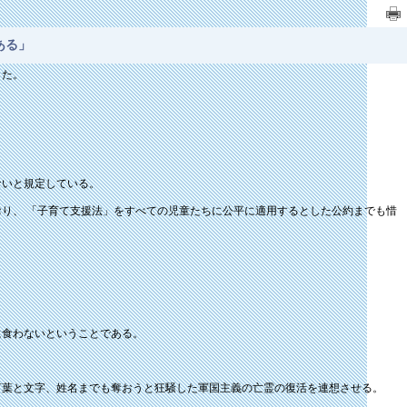
ある」
した。
ないと規定している。
り、 「子育て支援法」をすべての児童たちに公平に適用するとした公約までも惜
に食わないということである。
言葉と文字、姓名までも奪おうと狂騒した軍国主義の亡霊の復活を連想させる。