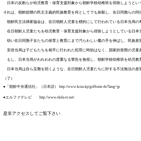
日本の反動らが幼児教育・保育支援対象から朝鮮学校幼稚班を排除しようとい
それは、朝鮮総聯の民主主義的民族教育を何としてでも抹殺し、在日同胞らの同
朝鮮民主法律家協会は、在日朝鮮人児童を標的にして行われている日本当局の卑
在日朝鮮人児童たちを幼児教育・保育支援対象から排除しようとしている日本
幼い在日同胞子女たちの保育と教育にまで汚らわしい魔の手を伸ばし、民族差別
安倍当局は子どもたちを相手に行われた犯罪に時効はなく、国家的形態の児童差
もし、日本当局がわれわれの度重なる警告を無視し、朝鮮学校幼稚班を幼児教
日本当局は自ら災難を招くような、在日朝鮮人児童たちに対する不法無法の差
（了）
●「朝鮮中央通信社」（日本語） http://www.kcna.kp/goHome.do?lang=jp
●エルファテレビ http://www.elufa-tv.net/
是非アクセスしてご覧下さい