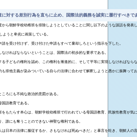
童に対する差別行為を直ちに止め、国際法的義務を誠実に履行すべきで
制度から朝鮮学校幼稚班を排除しようとしていることに関し以下のような談話を発表
しようと卑劣に画策している。
申請を受け付けず、受け付けた申請もすべて棄却しろという指示を下した。
しなければならないということは、国際法の初歩的な要求である。
関する子どもの権利を認め、この権利を漸進的に、そして平等に実現しなければなら
も排他主義が染みついている自らの法律に合わせて解釈しようと愚かに振舞ってお
ところにも不純な政治的意図がある。
母国語教育である。
をもたらす本心は、朝鮮学校幼稚班で行われている母国語教育、民族性教育が気
り、誰にも奪うことのできない神聖な権利である。
人は日本の法律に服従するか、さもなければ死ぬべきだ」と暴言を吐き、朝鮮人の