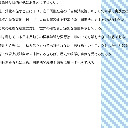
う陰険な目的が他にあるわけではない。
化・帰化を促すことにより、在日同胞社会の「自然消滅論」を少しでも早く実践に
劣な差別妄動に対して、人倫を冒涜する野蛮行為、国際法に対する公然な挑戦と
当局の稚拙な処置に対し、世界の法曹界が深刻な憂慮を示している。
を科している日本反動らの横暴無道な蛮行は、罪の中でも最も大きい罪悪である
別と迫害は、千秋万代をもっても許されない不法行為ということをしっかりと知
育・保育支援対象から排除するならば、歴史の峻厳な審判を受けるだろう。
別行為を直ちに止め、国際法的義務を誠実に履行すべきである。