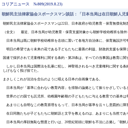
コリアニュース №809(2019.8.23)
朝鮮民主法律家協会スポークスマン談話：「日本当局は在日朝鮮人児
朝鮮民主法律家協会スポークスマンは22日、日本政府が幼児教育・保育無償化
（全文） 最近、日本当局が幼児教育・保育支援対象から朝鮮学校幼稚班を除外
日本当局は既に朝鮮学校幼稚班を念頭に置いて各地方自治体に、保育施設許可
明日の希望であり未来の花である子どもたちに最善の利益、財政的支援を保障
国連で採択されて児童権利に関する条約・第28条は、すべての当事国は教育に
しかし日本当局は国際法を乱暴に犯し、神聖視されるべき児童権利に関する条約
しげもなく投げ捨てた。
まさしくこれが法治を念仏のように唱える日本の自画像である。
日本当局が「基準に合わない教育内容」を排除の論拠として振りかざしている
世界のどの国でも託児所、幼稚園年齢期の子どもたちに与える教育での基本は
あまりにも自明なこの教育原理をもって、日本当局が基準を云々し意図的に障害
在日同胞たちが子どもたちに朝鮮語と文字を教えるのは、あまりにも当然であ
日本当局の厚顔無恥な態度と行いは、20世紀初頭に朝鮮を不法に占拠し「朝鮮