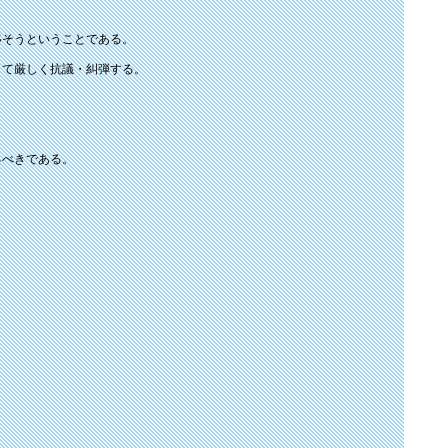
移そうということである。
して厳しく抗議・糾弾する。
。
るべきである。