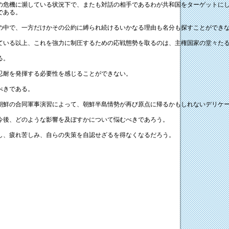
危機に瀕している状況下で、またも対話の相手であるわが共和国をターゲットにし
である。
中で、一方だけかその公約に縛られ続けるいかなる理由も名分も探すことができな
いる以上、これを強力に制圧するための応戦態勢を取るのは、主権国家の堂々た
る。
忍耐を発揮する必要性を感じることができない。
べきである。
鮮の合同軍事演習によって、朝鮮半島情勢が再び原点に帰るかもしれないデリケー
今後、どのような影響を及ぼすかについて悩むべきであろう。
し、疲れ苦しみ、自らの失策を自認せざるを得なくなるだろう。