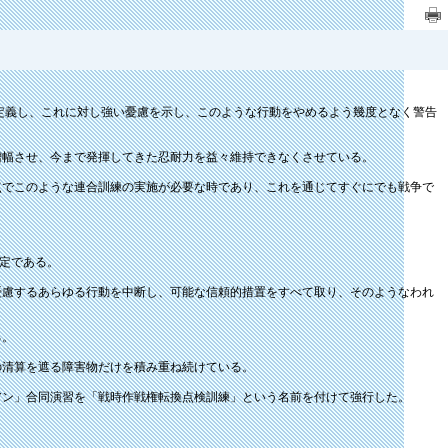
定義し、これに対し強い憂慮を示し、このような行動をやめるよう幾度となく警告
幅させ、今まで発揮してきた忍耐力を益々維持できなくさせている。
でこのような連合訓練の実施が必要な時であり、これを通じてすぐにでも戦争で
定である。
慮するあらゆる行動を中断し、可能な信頼的措置をすべて取り、そのようなわれ
る。
清算を遮る障害物だけを積み重ね続けている。
アン」合同演習を「戦時作戦権転換点検訓練」という名前を付けて強行した。