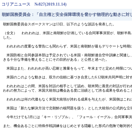
コリアニュース №827(2019.11.14)
朝鮮国務委員会：「自主権と安全保障環境を脅かす物理的な動きに対
朝鮮国務委員会スポークスマンは13日、以下のような談話を発表した。
（全文） われわれは、米国と南朝鮮が計画している合同軍事演習が、朝鮮半島
した。
われわれの度重なる警告にも関わらず、米国と南朝鮮が最もデリケートな時期に
米国防相と合同参謀本部は予定されている米国・南朝鮮連合空中訓練と関連し、
きる十分な準備を整えることにその目的がある」と公然と述べた。
米国はまた、われわれが高い忍耐と雅量をもって、年末までと定めた時限につ
米国のこのような動きは、双方の信頼に基づき合意した6.12朝米共同声明に対
われわれはこの間、米国を対話の相手として認め、朝米間に善意の対話が行われ
われの努力によって、米国大統領は機会ある度に治績として誇る成果を収めるこ
われわれは何の代価もなく米国大統領が誇れる成果を与えたが、米国側はこれに
米国は「新たな解決方法で北朝鮮の核問題を扱う」とした大統領の公式的な立場
今年だけでも3月には「キー・リゾブル」、「フォール・イーグル」合同軍事演
また、機会あるごとに特殊作戦訓練をはじめとする隠蔽した形式の危険で敵対的