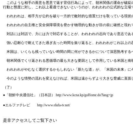
このような相手の善意を悪意で返す背信行為によって、朝米関係の運命が破綻の
行動と態度に対し、これ以上看過できないというのが、われわれの公式的な立場
われわれは、相手方が公約を破り一方的で敵対的な措置だけを取っている現状の
われわれの自主権と安全保障環境を脅かす物理的な動きが目の前に確然と現れて
対話には対話で、力には力で対応することが、われわれの志向であり意志であ
強い忍耐心で耐えてきた過ぎ去った時間を振り返ると、われわれがこれ以上の
米国は、いくらも残っていない時間の間に何ができるかについて深思熟考する
朝米関係でくり返される悪循環の最も大きな要因として作用している米国と南朝
われわれがやむなく選択するかもしれない「新たな道」が、「米国の未来」に
今のような情勢の流れを変えなければ、米国は遠からずより大きな脅威に直面
（了）
●「朝鮮中央通信社」（日本語） http://www.kcna.kp/goHome.do?lang=jp
●エルファテレビ http://www.elufa-tv.net/
是非アクセスしてご覧下さい