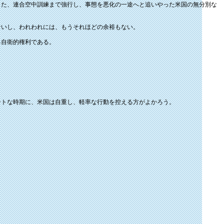
た、連合空中訓練まで強行し、事態を悪化の一途へと追いやった米国の無分別な
いし、われわれには、もうそれほどの余裕もない。
る自衛的権利である。
トな時期に、米国は自重し、軽率な行動を控える方がよかろう。