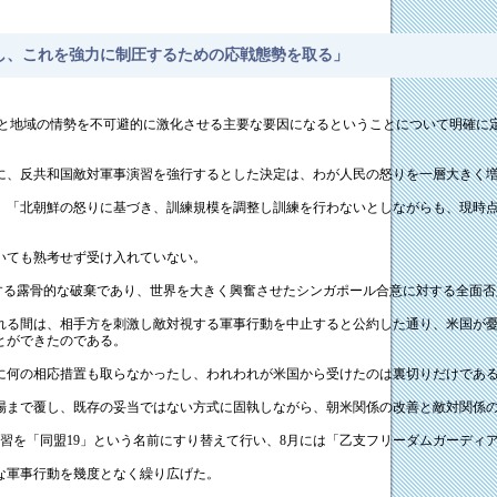
し、これを強力に制圧するための応戦態勢を取る」
と地域の情勢を不可避的に激化させる主要な要因になるということについて明確に
、反共和国敵対軍事演習を強行するとした決定は、わが人民の怒りを一層大きく増
「北朝鮮の怒りに基づき、訓練規模を調整し訓練を行わないとしながらも、現時点
いても熟考せず受け入れていない。
する露骨的な破棄であり、世界を大きく興奮させたシンガポール合意に対する全面否
る間は、相手方を刺激し敵対視する軍事行動を中止すると公約した通り、米国が憂
とができたのである。
何の相応措置も取らなかったし、われわれが米国から受けたのは裏切りだけであ
まで覆し、既存の妥当ではない方式に固執しながら、朝米関係の改善と敵対関係の
習を「同盟19」という名前にすり替えて行い、8月には「乙支フリーダムガーディ
な軍事行動を幾度となく繰り広げた。