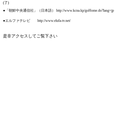
(了)
●「朝鮮中央通信社」（日本語） http://www.kcna.kp/goHome.do?lang=jp
●エルファテレビ http://www.elufa-tv.net/
是非アクセスしてご覧下さい