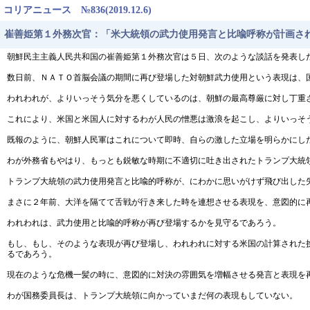
コリアニュース №836(2019.12.6)
崔善姫第１外務次官：「米大統領の武力使用発言と比喩呼称が計画さ
朝鮮民主主義人民共和国の崔善姫第１外務次官は５日、次のような談話を発表した
数日前、ＮＡＴＯ首脳会議の期間に再び登場した対朝鮮武力使用という表現は、
われわれが、よりいっそう気分を悪くしているのは、朝鮮の最高尊厳に対し丁重
これにより、米国と米国人に対するわが人民の憎悪は激浪を起こし、よりいっそ
既報のように、朝鮮人民軍はこれについて即時、自らの激した立場を明らかにし
わが外務省もやはり、もっとも鋭敏な時期に不適切に吐き出されたトランプ大統
トランプ大統領の武力使用発言と比喩的呼称が、にわかに思いがけず飛び出した
まさに２年前、大洋を隔てて舌戦が行き来した時を連想させる表現を、意図的に
われわれは、武力使用と比喩的呼称が再び登場するかを見守るであろう。
もし、もし、そのような表現が再び登場し、われわれに対する米国の計算された
るであろう。
現在のような危機一髪の時に、意図的に対決の雰囲気を増幅させる発言と表現を
わが国務委員長は、トランプ大統領に向かっていまだ何の表現もしていない。