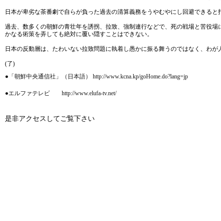
日本が卑劣な茶番劇で自らが負った過去の清算義務をうやむやにし回避できると
過去、数多くの朝鮮の青壮年を誘拐、拉致、強制連行などで、死の戦場と苦役場
かなる術策を弄しても絶対に覆い隠すことはできない。
日本の反動層は、たわいない拉致問題に執着し愚かに振る舞うのではなく、わが
(了)
●「朝鮮中央通信社」（日本語） http://www.kcna.kp/goHome.do?lang=jp
●エルファテレビ http://www.elufa-tv.net/
是非アクセスしてご覧下さい