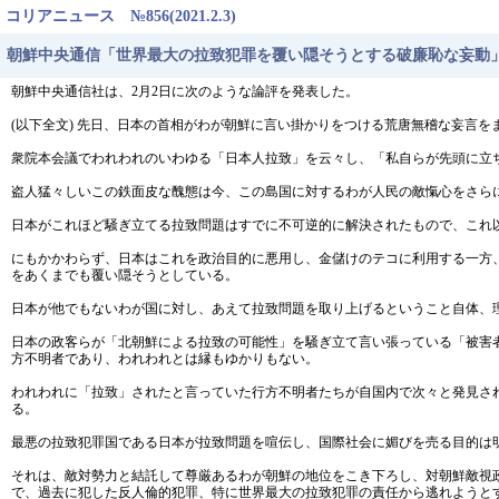
コリアニュース №856(2021.2.3)
朝鮮中央通信「世界最大の拉致犯罪を覆い隠そうとする破廉恥な妄動
朝鮮中央通信社は、2月2日に次のような論評を発表した。
(以下全文) 先日、日本の首相がわが朝鮮に言い掛かりをつける荒唐無稽な妄言を
衆院本会議でわれわれのいわゆる「日本人拉致」を云々し、「私自らが先頭に立
盗人猛々しいこの鉄面皮な醜態は今、この島国に対するわが人民の敵愾心をさら
日本がこれほど騒ぎ立てる拉致問題はすでに不可逆的に解決されたもので、これ
にもかかわらず、日本はこれを政治目的に悪用し、金儲けのテコに利用する一方
をあくまでも覆い隠そうとしている。
日本が他でもないわが国に対し、あえて拉致問題を取り上げるということ自体、
日本の政客らが「北朝鮮による拉致の可能性」を騒ぎ立て言い張っている「被害
方不明者であり、われわれとは縁もゆかりもない。
われわれに「拉致」されたと言っていた行方不明者たちが自国内で次々と発見さ
る。
最悪の拉致犯罪国である日本が拉致問題を喧伝し、国際社会に媚びを売る目的は
それは、敵対勢力と結託して尊厳あるわが朝鮮の地位をこき下ろし、対朝鮮敵視
で、過去に犯した反人倫的犯罪、特に世界最大の拉致犯罪の責任から逃れようと