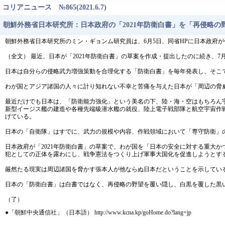
コリアニュース №865(2021.6.7)
朝鮮外務省日本研究所：日本政府の「2021年防衛白書」を「再侵略
朝鮮外務省日本研究所のミン・ギョンム研究員は、6月5日、同省HPに日本政府
（全文） 最近、日本が「2021年防衛白書」の草案を作成・提出したのに続き、
日本は自分らの侵略武力増強策動を合理化する「防衛白書」を毎年発表し、そこ
わが国とアジア諸国の人々に計り知れない不幸と苦痛を与えた日本が「周辺の脅
最近だけでも日本は、「防衛能力強化」という美名の下、陸・海・空はもちろん
新型イージス艦の建造や各種先端級潜水艦の就役、陸上電子戦部隊と航空宇宙作
げている。
日本の「自衛隊」はすでに、武力の規模や内容、作戦領域において「専守防衛」
日本政府が「2021年防衛白書」の草案で、わが国を「日本の安全に対する重大
犯としての正体を露わにし、戦争憲法をつくり上げ軍事大国化を促進しようとす
厳然たる現実は周辺諸国を脅かす張本人が他ならぬ日本だということを示してい
日本の「防衛白書」は白書ではなく、再侵略の野望を覆い隠し、白黒を覆した黒
（了）
●「朝鮮中央通信社」（日本語） http://www.kcna.kp/goHome.do?lang=jp