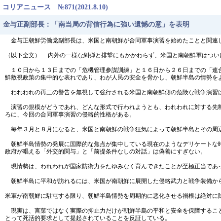
コリアニュース №871(2021.8.10)
金与正副部長：「南当局の背信行為に強い遺憾の意」を表明
金与正朝鮮労働党副部長は、米国と南朝鮮が合同軍事演習を始めたことと関連
（以下全文） 内外の一様な糾弾と排撃にもかかわらず、米国と南朝鮮軍はつい
１０日から１３日までの「危機管理参謀訓練」と１６日から２６日までの「連合
鮮敵視政策の集中的な表れであり、わが人民の安全を脅かし、朝鮮半島の情勢を
われわれの再三の警告を無視して強行される米国と南朝鮮側の危険な戦争演習
演習の規模がどうであれ、どんな形式で行われようとも、われわれに対する先制
ろに、今回の合同軍事演習の侵略的性格がある。
毎年３月と８月になると、米国と南朝鮮の戦争狂気によって朝鮮半島とその周
朝鮮半島情勢の発展に国際的な焦点が集中している現在のようなデリケートな時
政府が唱える「外交的関与」と「前提条件なしの対話」は偽善にすぎない。
現情勢は、われわれが国家防衛力をたゆみなく育んできたことが至極正当であ
朝鮮半島に平和が訪れるには、米国が南朝鮮に展開した侵略武力と戦争装備か
米軍が南朝鮮に駐屯する限り、朝鮮半島情勢を周期的に悪化させる禍根は絶対に
現実は、言葉ではなく実際の抑止力だけが朝鮮半島の平和と安全を保障すること
とって死活的要求として提起されていることを反証している。