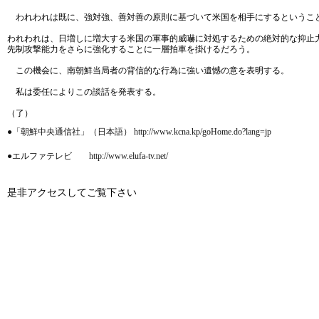
われわれは既に、強対強、善対善の原則に基づいて米国を相手にするというこ
われわれは、日増しに増大する米国の軍事的威嚇に対処するための絶対的な抑止
先制攻撃能力をさらに強化することに一層拍車を掛けるだろう。
この機会に、南朝鮮当局者の背信的な行為に強い遺憾の意を表明する。
私は委任によりこの談話を発表する。
（了）
●「朝鮮中央通信社」（日本語） http://www.kcna.kp/goHome.do?lang=jp
●エルファテレビ http://www.elufa-tv.net/
是非アクセスしてご覧下さい