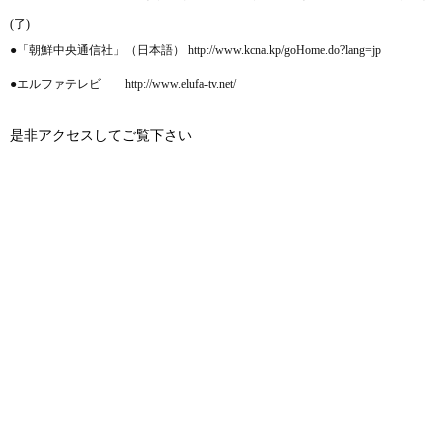
(了)
●「朝鮮中央通信社」（日本語） http://www.kcna.kp/goHome.do?lang=jp
●エルファテレビ http://www.elufa-tv.net/
是非アクセスしてご覧下さい