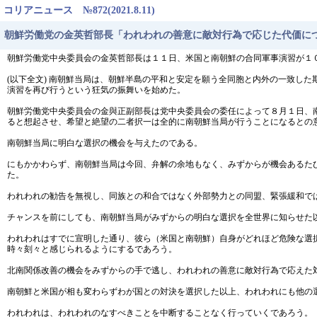
コリアニュース №872(2021.8.11)
朝鮮労働党の金英哲部長「われわれの善意に敵対行為で応じた代価に
朝鮮労働党中央委員会の金英哲部長は１１日、米国と南朝鮮の合同軍事演習が１
(以下全文) 南朝鮮当局は、朝鮮半島の平和と安定を願う全同胞と内外の一致し
演習を再び行うという狂気の振舞いを始めた。
朝鮮労働党中央委員会の金與正副部長は党中央委員会の委任によって８月１日、
ると想起させ、希望と絶望の二者択一は全的に南朝鮮当局が行うことになるとの
南朝鮮当局に明白な選択の機会を与えたのである。
にもかかわらず、南朝鮮当局は今回、弁解の余地もなく、みずからが機会あるた
た。
われわれの勧告を無視し、同族との和合ではなく外部勢力との同盟、緊張緩和で
チャンスを前にしても、南朝鮮当局がみずからの明白な選択を全世界に知らせた
われわれはすでに宣明した通り、彼ら（米国と南朝鮮）自身がどれほど危険な選
時々刻々と感じられるようにするであろう。
北南関係改善の機会をみずからの手で逃し、われわれの善意に敵対行為で応えた
南朝鮮と米国が相も変わらずわが国との対決を選択した以上、われわれにも他の
われわれは、われわれのなすべきことを中断することなく行っていくであろう。