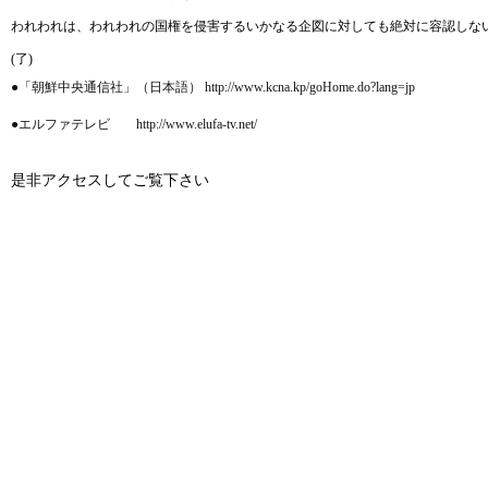
われわれは、われわれの国権を侵害するいかなる企図に対しても絶対に容認しな
(了)
●「朝鮮中央通信社」（日本語） http://www.kcna.kp/goHome.do?lang=jp
●エルファテレビ http://www.elufa-tv.net/
是非アクセスしてご覧下さい