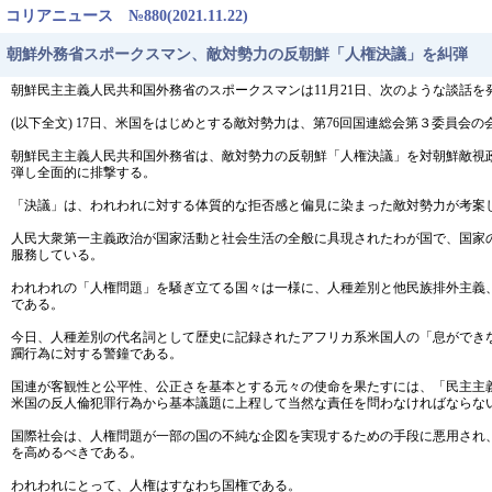
コリアニュース №880(2021.11.22)
朝鮮外務省スポークスマン、敵対勢力の反朝鮮「人権決議」を糾弾
朝鮮民主主義人民共和国外務省のスポークスマンは11月21日、次のような談話を
(以下全文) 17日、米国をはじめとする敵対勢力は、第76回国連総会第３委員
朝鮮民主主義人民共和国外務省は、敵対勢力の反朝鮮「人権決議」を対朝鮮敵視
弾し全面的に排撃する。
「決議」は、われわれに対する体質的な拒否感と偏見に染まった敵対勢力が考案
人民大衆第一主義政治が国家活動と社会生活の全般に具現されたわが国で、国家
服務している。
われわれの「人権問題」を騒ぎ立てる国々は一様に、人種差別と他民族排外主義
である。
今日、人種差別の代名詞として歴史に記録されたアフリカ系米国人の「息ができ
躙行為に対する警鐘である。
国連が客観性と公平性、公正さを基本とする元々の使命を果たすには、「民主主
米国の反人倫犯罪行為から基本議題に上程して当然な責任を問わなければならな
国際社会は、人権問題が一部の国の不純な企図を実現するための手段に悪用され
を高めるべきである。
われわれにとって、人権はすなわち国権である。