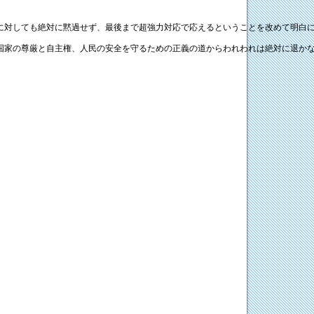
に対しても絶対に黙過せず、最後まで超強力対応で応えるということを改めて明白
国家の尊厳と自主権、人民の安全を守るための正義の道からわれわれは絶対に退か