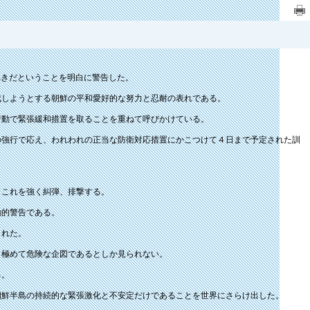
べきだということを明白に警告した。
成しようとする朝鮮の平和愛好的な努力と忍耐の表れである。
行動で緊張緩和措置を取ることを重ねて呼びかけている。
の強行で応え、われわれの正当な防衛対応措置にかこつけて４日まで予定された訓
、これを強く糾弾、排撃する。
動的警告である。
まれた。
う極めて危険な企図であるとしか見られない。
る。
朝鮮半島の持続的な緊張激化と不安定だけであることを世界にさらけ出した。