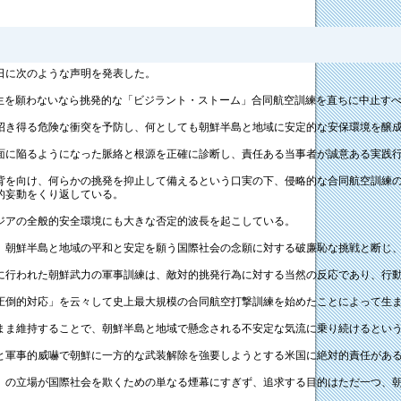
日に次のような声明を発表した。
発生を願わないなら挑発的な「ビジラント・ストーム」合同航空訓練を直ちに中止す
招き得る危険な衝突を予防し、何としても朝鮮半島と地域に安定的な安保環境を醸
面に陥るようになった脈絡と根源を正確に診断し、責任ある当事者が誠意ある実践
背を向け、何らかの挑発を抑止して備えるという口実の下、侵略的な合同航空訓練
的妄動をくり返している。
ジアの全般的安全環境にも大きな否定的波長を起こしている。
、朝鮮半島と地域の平和と安定を願う国際社会の念願に対する破廉恥な挑戦と断じ
に行われた朝鮮武力の軍事訓練は、敵対的挑発行為に対する当然の反応であり、行
圧倒的対応」を云々して史上最大規模の合同航空打撃訓練を始めたことによって生
まま維持することで、朝鮮半島と地域で懸念される不安定な気流に乗り続けるとい
と軍事的威嚇で朝鮮に一方的な武装解除を強要しようとする米国に絶対的責任があ
」の立場が国際社会を欺くための単なる煙幕にすぎず、追求する目的はただ一つ、