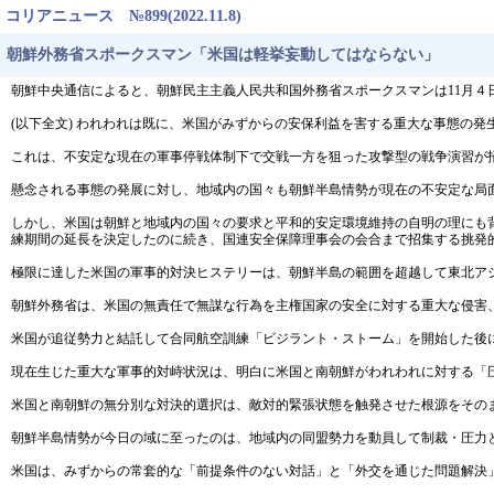
コリアニュース №899(2022.11.8)
朝鮮外務省スポークスマン「米国は軽挙妄動してはならない」
朝鮮中央通信によると、朝鮮民主主義人民共和国外務省スポークスマンは11月４
(以下全文) われわれは既に、米国がみずからの安保利益を害する重大な事態の
これは、不安定な現在の軍事停戦体制下で交戦一方を狙った攻撃型の戦争演習が
懸念される事態の発展に対し、地域内の国々も朝鮮半島情勢が現在の不安定な局
しかし、米国は朝鮮と地域内の国々の要求と平和的安定環境維持の自明の理にも
練期間の延長を決定したのに続き、国連安全保障理事会の会合まで招集する挑発
極限に達した米国の軍事的対決ヒステリーは、朝鮮半島の範囲を超越して東北ア
朝鮮外務省は、米国の無責任で無謀な行為を主権国家の安全に対する重大な侵害
米国が追従勢力と結託して合同航空訓練「ビジラント・ストーム」を開始した後
現在生じた重大な軍事的対峙状況は、明白に米国と南朝鮮がわれわれに対する「
米国と南朝鮮の無分別な対決的選択は、敵対的緊張状態を触発させた根源をその
朝鮮半島情勢が今日の域に至ったのは、地域内の同盟勢力を動員して制裁・圧力
米国は、みずからの常套的な「前提条件のない対話」と「外交を通じた問題解決