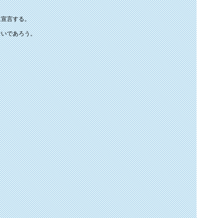
に宣言する。
ないであろう。