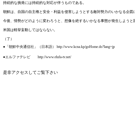
持続的な挑発には持続的な対応が伴うものである。
朝鮮は、自国の自主権と安全・利益を侵害しようとする敵対勢力のいかなる企図
今後、情勢がどのように変わろうと、想像を絶するいかなる事態が発生しようと
米国は軽挙妄動してはならない。
（了）
●「朝鮮中央通信社」（日本語） http://www.kcna.kp/goHome.do?lang=jp
●エルファテレビ http://www.elufa-tv.net/
是非アクセスしてご覧下さい