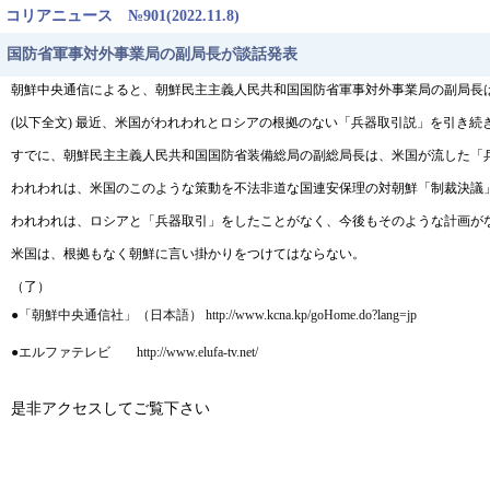
コリアニュース №901(2022.11.8)
国防省軍事対外事業局の副局長が談話発表
朝鮮中央通信によると、朝鮮民主主義人民共和国国防省軍事対外事業局の副局長
(以下全文) 最近、米国がわれわれとロシアの根拠のない「兵器取引説」を引き
すでに、朝鮮民主主義人民共和国国防省装備総局の副総局長は、米国が流した「
われわれは、米国のこのような策動を不法非道な国連安保理の対朝鮮「制裁決議
われわれは、ロシアと「兵器取引」をしたことがなく、今後もそのような計画が
米国は、根拠もなく朝鮮に言い掛かりをつけてはならない。
（了）
●「朝鮮中央通信社」（日本語） http://www.kcna.kp/goHome.do?lang=jp
●エルファテレビ http://www.elufa-tv.net/
是非アクセスしてご覧下さい