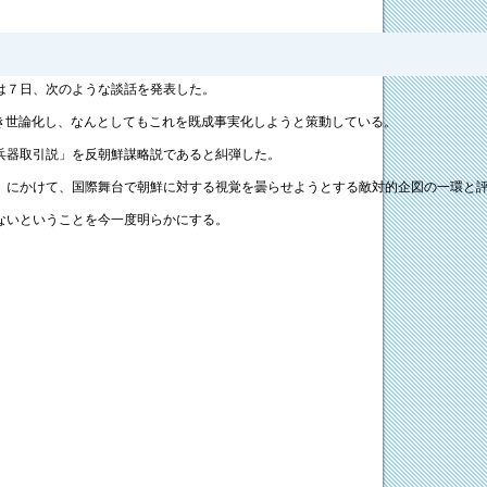
は７日、次のような談話を発表した。
続き世論化し、なんとしてもこれを既成事実化しようと策動している。
兵器取引説」を反朝鮮謀略説であると糾弾した。
」にかけて、国際舞台で朝鮮に対する視覚を曇らせようとする敵対的企図の一環と
ないということを今一度明らかにする。