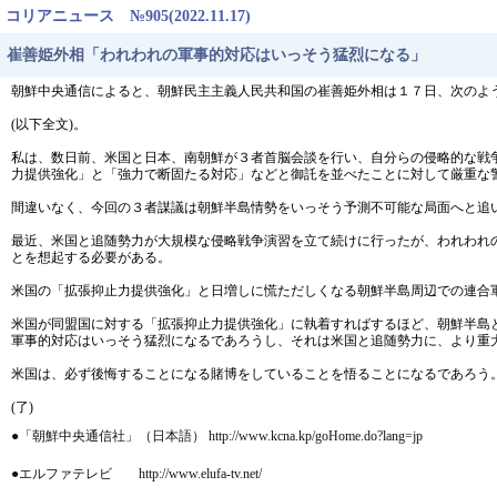
コリアニュース №905(2022.11.17)
崔善姫外相「われわれの軍事的対応はいっそう猛烈になる」
朝鮮中央通信によると、朝鮮民主主義人民共和国の崔善姫外相は１７日、次のよ
(以下全文)。
私は、数日前、米国と日本、南朝鮮が３者首脳会談を行い、自分らの侵略的な戦
力提供強化」と「強力で断固たる対応」などと御託を並べたことに対して厳重な
間違いなく、今回の３者謀議は朝鮮半島情勢をいっそう予測不可能な局面へと追
最近、米国と追随勢力が大規模な侵略戦争演習を立て続けに行ったが、われわれ
とを想起する必要がある。
米国の「拡張抑止力提供強化」と日増しに慌ただしくなる朝鮮半島周辺での連合
米国が同盟国に対する「拡張抑止力提供強化」に執着すればするほど、朝鮮半島
軍事的対応はいっそう猛烈になるであろうし、それは米国と追随勢力に、より重
米国は、必ず後悔することになる賭博をしていることを悟ることになるであろう
(了)
●「朝鮮中央通信社」（日本語） http://www.kcna.kp/goHome.do?lang=jp
●エルファテレビ http://www.elufa-tv.net/