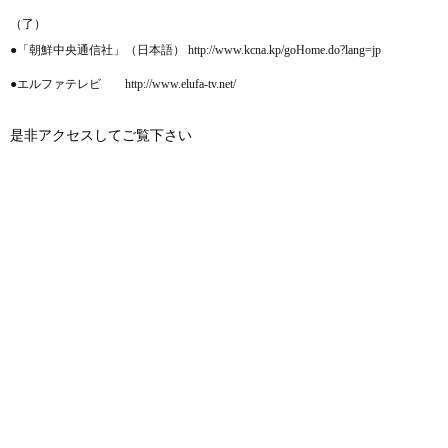
（了）
●「朝鮮中央通信社」（日本語） http://www.kcna.kp/goHome.do?lang=jp
●エルファテレビ http://www.elufa-tv.net/
是非アクセスしてご覧下さい