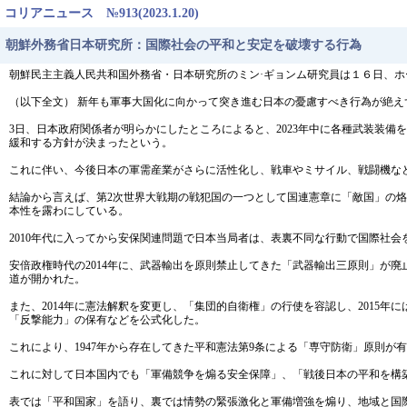
コリアニュース №913(2023.1.20)
朝鮮外務省日本研究所：国際社会の平和と安定を破壊する行為
朝鮮民主主義人民共和国外務省・日本研究所のミン·ギョンム研究員は１６日、
（以下全文） 新年も軍事大国化に向かって突き進む日本の憂慮すべき行為が絶え
3日、日本政府関係者が明らかにしたところによると、2023年中に各種武装装
緩和する方針が決まったという。
これに伴い、今後日本の軍需産業がさらに活性化し、戦車やミサイル、戦闘機な
結論から言えば、第2次世界大戦期の戦犯国の一つとして国連憲章に「敵国」の烙
本性を露わにしている。
2010年代に入ってから安保関連問題で日本当局者は、表裏不同な行動で国際社会
安倍政権時代の2014年に、武器輸出を原則禁止してきた「武器輸出三原則」が
道が開かれた。
また、2014年に憲法解釈を変更し、「集団的自衛権」の行使を容認し、2015年
「反撃能力」の保有などを公式化した。
これにより、1947年から存在してきた平和憲法第9条による「専守防衛」原則
これに対して日本国内でも「軍備競争を煽る安全保障」、「戦後日本の平和を構
表では「平和国家」を語り、裏では情勢の緊張激化と軍備増強を煽り、地域と国