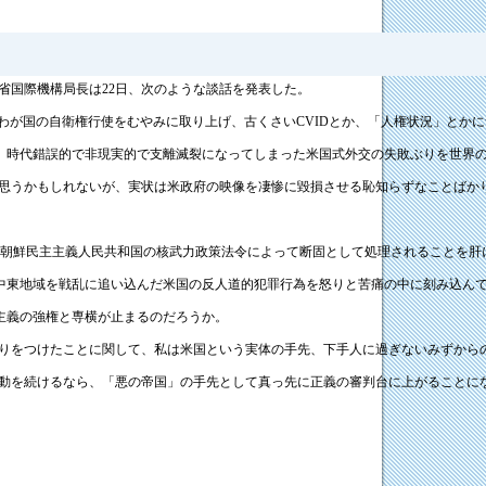
省国際機構局長は22日、次のような談話を発表した。
びわが国の自衛権行使をむやみに取り上げ、古くさいCVIDとか、「人権状況」とか
、時代錯誤的で非現実的で支離滅裂になってしまった米国式外交の失敗ぶりを世界
と思うかもしれないが、実状は米政府の映像を凄惨に毀損させる恥知らずなことばか
、朝鮮民主主義人民共和国の核武力政策法令によって断固として処理されることを肝
、中東地域を戦乱に追い込んだ米国の反人道的犯罪行為を怒りと苦痛の中に刻み込ん
主義の強権と専横が止まるのだろうか。
掛りをつけたことに関して、私は米国という実体の手先、下手人に過ぎないみずから
言動を続けるなら、「悪の帝国」の手先として真っ先に正義の審判台に上がることに