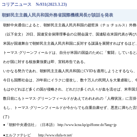
コリアニュース №931(2023.3.23)
朝鮮民主主義人民共和国外務省国際機構局長が談話を発表
朝鮮中央通信によると、朝鮮民主主義人民共和国の趙哲洙（チョ·チョルス）外務
（以下全文） 20日、国連安全保障理事会の公開会議で、国連駐在米国代表が再
米国が国連舞台で朝鮮民主主義人民共和国に反対する謀議を展開すればするほど
トーマス·グリーンフィールドは、自分が米国の国益のために「奮闘」している
わが国に対する核放棄強要は即、宣戦布告である。
いかなる勢力であれ、朝鮮民主主義人民共和国にCVIDを適用しようとするなら
今日も国際社会は、20年前にイラクに侵攻し、数十万人の民間人を大量虐殺し
もはやどれほど多くの国が侵略され、どれだけ多くの人々が血を流せば、米帝国
数日前にもトーマス·グリーンフィールドがあえてわれわれの「人権状況」に言
もし、トーマス·グリーンフィールドが今からでも自重自粛せず、悪意に満ちた
(了)
●「朝鮮中央通信社」（日本語） http://www.kcna.kp/goHome.do?lang=jp
●エルファテレビ http://www.elufa-tv.net/