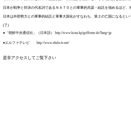
日本が戦争と対決の代名詞であるＮＡＴＯとの軍事的共謀・結託を強めるほど、
日本は外部勢力との軍事的結託と軍事大国化がすなわち、第２の亡国になるとい
(了)
●「朝鮮中央通信社」（日本語） http://www.kcna.kp/goHome.do?lang=jp
●エルファテレビ http://www.elufa-tv.net/
是非アクセスしてご覧下さい