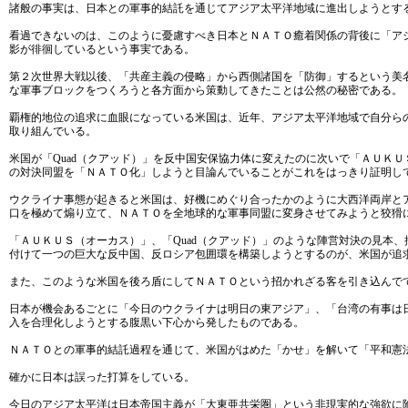
諸般の事実は、日本との軍事的結託を通じてアジア太平洋地域に進出しようとす
看過できないのは、このように憂慮すべき日本とＮＡＴＯ癒着関係の背後に「ア
影が徘徊しているという事実である。
第２次世界大戦以後、「共産主義の侵略」から西側諸国を「防御」するという美
な軍事ブロックをつくろうと各方面から策動してきたことは公然の秘密である。
覇権的地位の追求に血眼になっている米国は、近年、アジア太平洋地域で自分ら
取り組んでいる。
米国が「Quad（クアッド）」を反中国安保協力体に変えたのに次いで「ＡＵＫ
の対決同盟を「ＮＡＴＯ化」しようと目論んでいることがこれをはっきり証明し
ウクライナ事態が起きると米国は、好機にめぐり合ったかのように大西洋両岸と
口を極めて煽り立て、ＮＡＴＯを全地球的な軍事同盟に変身させてみようと狡猾
「ＡＵＫＵＳ（オーカス）」、「Quad（クアッド）」のような陣営対決の見本
付けて一つの巨大な反中国、反ロシア包囲環を構築しようとするのが、米国が追
また、このような米国を後ろ盾にしてＮＡＴＯという招かれざる客を引き込んで
日本が機会あるごとに「今日のウクライナは明日の東アジア」、「台湾の有事は
入を合理化しようとする腹黒い下心から発したものである。
ＮＡＴＯとの軍事的結託過程を通じて、米国がはめた「かせ」を解いて「平和憲
確かに日本は誤った打算をしている。
今日のアジア太平洋は日本帝国主義が「大東亜共栄圏」という非現実的な強欲に