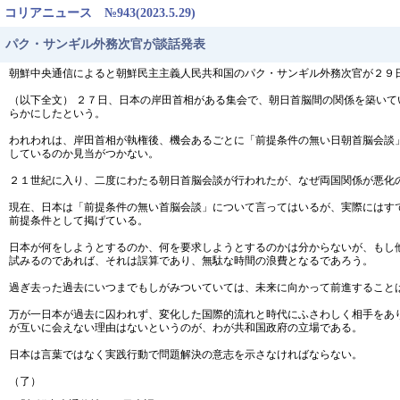
コリアニュース №943(2023.5.29)
パク・サンギル外務次官が談話発表
朝鮮中央通信によると朝鮮民主主義人民共和国のパク・サンギル外務次官が２９
（以下全文） ２７日、日本の岸田首相がある集会で、朝日首脳間の関係を築い
らかにしたという。
われわれは、岸田首相が執権後、機会あるごとに「前提条件の無い日朝首脳会談
しているのか見当がつかない。
２１世紀に入り、二度にわたる朝日首脳会談が行われたが、なぜ両国関係が悪化
現在、日本は「前提条件の無い首脳会談」について言ってはいるが、実際にはす
前提条件として掲げている。
日本が何をしようとするのか、何を要求しようとするのかは分からないが、もし
試みるのであれば、それは誤算であり、無駄な時間の浪費となるであろう。
過ぎ去った過去にいつまでもしがみついていては、未来に向かって前進すること
万が一日本が過去に囚われず、変化した国際的流れと時代にふさわしく相手をあ
が互いに会えない理由はないというのが、わが共和国政府の立場である。
日本は言葉ではなく実践行動で問題解決の意志を示さなければならない。
（了）