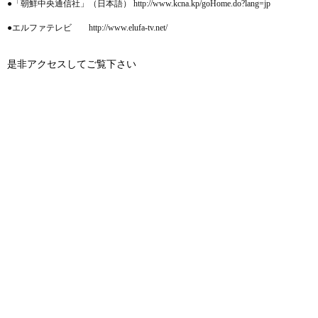
●「朝鮮中央通信社」（日本語） http://www.kcna.kp/goHome.do?lang=jp
●エルファテレビ http://www.elufa-tv.net/
是非アクセスしてご覧下さい