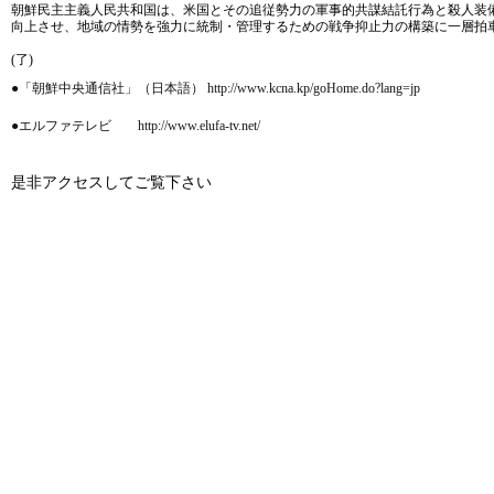
朝鮮民主主義人民共和国は、米国とその追従勢力の軍事的共謀結託行為と殺人装
向上させ、地域の情勢を強力に統制・管理するための戦争抑止力の構築に一層拍
(了)
●「朝鮮中央通信社」（日本語） http://www.kcna.kp/goHome.do?lang=jp
●エルファテレビ http://www.elufa-tv.net/
是非アクセスしてご覧下さい