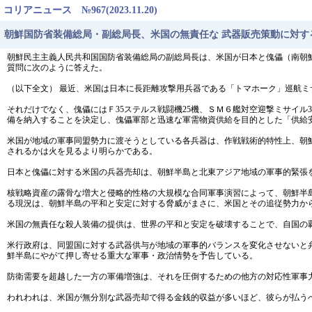
コリアニュース №967(2023.11.20)
朝鮮国防省装備総局・副総局長、米国の無責任な 武器販売策動に対す
朝鮮民主主義人民共和国国防省装備総局の副総局長は、米国が日本と傀儡（南朝
質問に次のように答えた。
（以下全文） 最近、米国は日本に長距離攻撃用兵器である「トマホーク」巡航ミ
それだけでなく、傀儡にはＦ35ステルス戦闘機25機、ＳＭ６艦対空迎撃ミサイル
備を納入することを決定し、傀儡軍部と迅速な軍需物資供給を目的とした「供給
米国が地域の軍事同盟勢力に渡そうとしている各兵器は、作戦戦術的特性上、朝
されるかは火を見るより明らかである。
日本と傀儡に対する米国の兵器売却は、朝鮮半島と北東アジア地域の軍事的緊張
核戦略資産の露骨な増大と侵略的性格の大規模な合同軍事演習によって、朝鮮半
る現況は、朝鮮半島の平和と安定に対する脅威がまさに、米国とその追従勢力か
米国の無責任な殺人装備の提供は、世界の平和と安定を破壊することで、自国の
米行政府は、同盟国に対する武器供与が地域の軍事的バランスを変化させないと
鮮半島にやがて押し寄せる重大な軍事・政治情勢を予告している。
防衛需要を超越した一方の軍備増強は、それを圧倒するための他方の対応性軍事
われわれは、米国が無分別な武器売却で得る金銭的収益が多いほど、彼らが払う