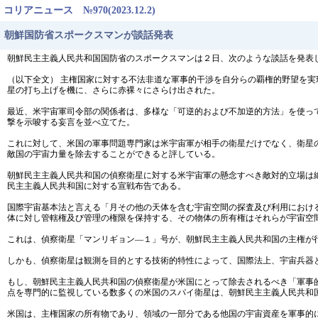
コリアニュース №970(2023.12.2)
朝鮮国防省スポークスマンが談話発表
朝鮮民主主義人民共和国国防省のスポークスマンは２日、次のような談話を発表
（以下全文） 主権国家に対する不法非道な軍事的干渉を自分らの覇権的野望を
星の打ち上げを機に、さらに赤裸々にさらけ出された。
最近、米宇宙軍司令部の関係者は、多様な「可逆的および不加逆的方法」を使っ
撃を示唆する妄言を並べ立てた。
これに対して、米国の軍事問題専門家は米宇宙軍が相手の衛星だけでなく、衛星
敵国の宇宙力量を除去することができると評している。
朝鮮民主主義人民共和国の偵察衛星に対する米宇宙軍の懸念すべき敵対的立場は
民主主義人民共和国に対する宣戦布告である。
国際宇宙基本法と言える「月その他の天体を含む宇宙空間の探査及び利用におけ
体に対し管轄権及び管理の権限を保持する、その物体の所有権はそれらが宇宙空
これは、偵察衛星「マンリギョン―１」号が、朝鮮民主主義人民共和国の主権が
しかも、偵察衛星は観測を目的とする技術的特性によって、国際法上、宇宙兵器
もし、朝鮮民主主義人民共和国の偵察衛星が米国にとって除去されるべき「軍事
点を専門的に監視している数多くの米国のスパイ衛星は、朝鮮民主主義人民共和
米国は、主権国家の所有物であり、領域の一部分である他国の宇宙資産を軍事的