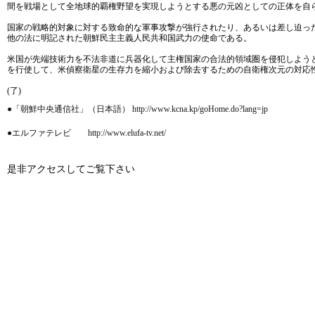
間を戦場として全地球的覇権野望を実現しようとする悪の元凶としての正体を自
国家の戦略的対象に対する致命的な軍事攻撃が強行されたり、あるいは差し迫っ
他の法に明記された朝鮮民主主義人民共和国武力の使命である。
米国が先端技術力を不法非道に兵器化して主権国家の合法的領域圏を侵犯しよう
を行使して、米偵察衛星の生存力を縮小および除去するための自衛権次元の対応
(了)
●「朝鮮中央通信社」（日本語） http://www.kcna.kp/goHome.do?lang=jp
●エルファテレビ http://www.elufa-tv.net/
是非アクセスしてご覧下さい