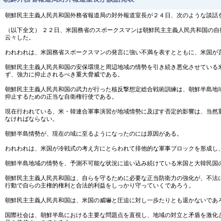
朝鮮民主主義人民共和国外務省報道局の対外報道室長が２４日、次のような談話
（以下全文） ２２日、米国務省のスポークスマンは朝鮮民主主義人民共和国の
云々した。
われわれは、米国務省スポークスマンの発言に強い不満を表すとともに、米国が
朝鮮民主主義人民共和国の安保環境と周辺地域の情勢を引き続き悪化させている
ず、強力に抑止されるべき重大脅威である。
朝鮮民主主義人民共和国の武力が行った核反撃想定総合戦術訓練は、朝鮮半島地
抑止するための正当な自衛権行使である。
現在行われている、米・韓連合軍事演習が地域情勢に及ぼす否定的影響は、当然
なければならない。
朝鮮半島情勢が、現在の域に至るようになったのには原因がある。
われわれは、米国が冷戦式の考え方にとらわれて排他的な軍事ブロックを形成し
朝鮮半島地域の情勢を、予測不可能な状況に追い込み続けている米国と大韓民国
朝鮮民主主義人民共和国は、自らを守るために必要な正当防衛力の強化が、不法
行動で自らの主権的権利と合法的利益をしっかり守っていくであろう。
朝鮮民主主義人民共和国は、米国の威嚇と圧迫に対し一歩たりとも退かないであ
国際社会は、朝鮮半島における主要な問題点を直視し、地域の対立と矛盾を激化