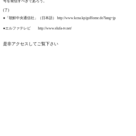
号を発信すべきであろう。
(了)
●「朝鮮中央通信社」（日本語） http://www.kcna.kp/goHome.do?lang=jp
●エルファテレビ http://www.elufa-tv.net/
是非アクセスしてご覧下さい