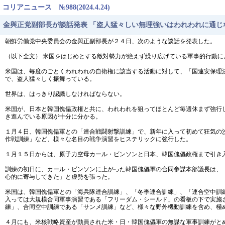
コリアニュース №988(2024.4.24)
金與正党副部長が談話発表 「盗人猛々しい無理強いはわれわれに通じ
朝鮮労働党中央委員会の金與正副部長が２４日、次のような談話を発表した。
（以下全文） 米国をはじめとする敵対勢力が絶えず繰り広げている軍事的行動
米国は、毎度のごとくわれわれの自衛権に該当する活動に対して、「国連安保理
で、盗人猛々しく振舞っている。
世界は、はっきり認識しなければならない。
米国が、日本と韓国傀儡政権と共に、われわれを狙ってほとんど毎週休まず強行
き進んでいる原因が十分に分かる。
１月４日、韓国傀儡軍との「連合戦闘射撃訓練」で、新年に入って初めて狂気の
作戦訓練」など、様々な名目の戦争演習をヒステリックに強行した。
１月１５日からは、原子力空母カール・ビンソンと日本、韓国傀儡政権まで引き
訓練の初日に、カール・ビンソンに上がった韓国傀儡軍の合同参謀本部議長は、
心的に寄与してきた」と虚勢を張った。
米国は、韓国傀儡軍との「海兵隊連合訓練」、「冬季連合訓練」、「連合空中訓
入っては大規模合同軍事演習である「フリーダム・シールド」の看板の下で実施
練」、合同空中訓練である「サンメ訓練」など、様々な野外機動訓練を含め、極
４月にも、米核戦略資産が動員された米・日・韓国傀儡軍の無謀な軍事訓練がと