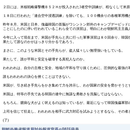
２日には、米核戦略爆撃機Ｂ５２Ｈが投入された3者空中訓練が、程なくして米
１８日に行われた「連合空中浸透訓練」を除いても、１００機余りの各種軍用機
昨年８月、米国と日本、傀儡韓国の首脳がワシントン郊外のキャンプデービッド
ことにしたのに伴い行われているこれら全ての演習は、明白にわが朝鮮民主主義
今年に入って現在まで、米国が手先らと共に行った軍事演習は８０回余り、韓国
果たして誰なのかがはっきり分かるであろう。
まさに、このような米国とその手先らが、盗人猛々しい無理強いをしている。
果たして、誰が平和と安定を破壊する真犯人なのか。
われわれは、自分の主権と安全、地域の平和を守り抜くために、圧倒的な最強の
誰もわれわれの決心を挫くことはできない。
米国が、引き続き手先らをかき集めて力を誇示し、わが国家の安全を脅かそうと
米国は、特等の手先である韓国の連中に無謀な勇敢さを洗脳してはならない。
もちろん、臆病な犬がよく吠えるのは知っているが、最近になって韓国傀儡軍部
上司を信じて狂走し、われわれを相手に武力対応を試みようとするなら、その者
(了)
朝鮮外務省報道局対外報道室長が談話発表