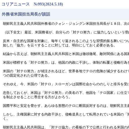
コリアニュース №993(2024.5.18)
外務省米国担当局長が談話
朝鮮民主主義人民共和国外務省のクォン・ジョングン米国担当局長が１８日、次
（以下全文） 最近、米国務省が、自分らの「対テロ努力」に協力しないという
反米・自主的な国家を対象に、毎年くり返されるこのような習慣的振る舞いにつ
如した「協力」を云々することに対しては、明白にしておく必要がある。
結論から言えば、朝鮮民主主義人民共和国と米国は徹頭徹尾、敵対関係にある国
米国が標榜する「対テロ努力」は、他国の内政に干渉し、体制の転覆と侵略行為
米国の「対テロ努力」が傾注されるほど、世界各地でテロの危険が減少するわけ
つの固定化された公理である。
それゆえ、今、米国の「対テロ」スローガンは国際社会からののしりと排斥を受
忠告しておくが、米国は「対テロ努力」の美名の下、他国を「テロ国家」に仕立
を制止させることに専念する方がよかろう。
国際平和と安定を脅かす、あらゆる形態のテロに断固反対するのは、朝鮮民主主
しかし、主権国家に対する内政干渉と、侵略道具として転用されている米国の「
く。
朝鮮民主主義人民共和国は、「対テロ協力」の看板の下で公然と行われる米国の