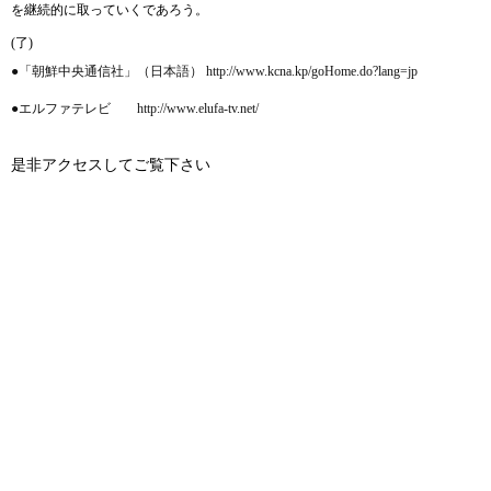
を継続的に取っていくであろう。
(了)
●「朝鮮中央通信社」（日本語） http://www.kcna.kp/goHome.do?lang=jp
●エルファテレビ http://www.elufa-tv.net/
是非アクセスしてご覧下さい