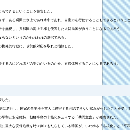
ともできるということを警告した。
きず、ある瞬間に水上であれ水中であれ、自衛力を行使することもできるというこ
告を無視し、共和国の海上主権を侵害した大韓民国が負うことになるであろう。
ならないというのがわれわれの選択である。
の挑発的行動に、攻勢的対応を取れと指摘した。
。
去するのにどれほどの努力がいるのかを、直接体験することになるであろう。
表した。
原則に逆行し、国家の自主権を重大に侵害する容認できない状況が生じたことを受け
の平和と安定維持、朝鮮半島の非核化を云々する「共同宣言」が発表された。
域に重大な安保危機を時々刻々もたらしている韓国が、いわゆる「非核化」と「平