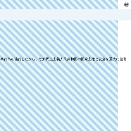
偵察行為を強行しながら、朝鮮民主主義人民共和国の国家主権と安全を重大に侵害