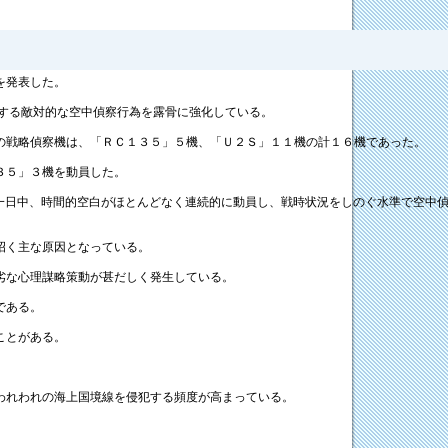
を発表した。
対する敵対的な空中偵察行為を露骨に強化している。
の戦略偵察機は、「ＲＣ１３５」５機、「Ｕ２Ｓ」１１機の計１６機であった。
３５」３機を動員した。
一日中、時間的空白がほとんどなく連続的に動員し、戦時状況をしのぐ水準で空中
招く主な原因となっている。
劣な心理謀略策動が甚だしく発生している。
である。
ことがある。
われわれの海上国境線を侵犯する頻度が高まっている。