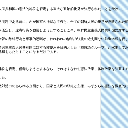
人民共和国の憲法的地位を否定する重大な政治的挑発が強行されたことを受けて、
る問題である前に、わが国家の神聖な主権と、全ての朝鮮人民の総意が反映された
を否定し、違憲行為を強要しようとすることこそ、朝鮮民主主義人民共和国に対す
米韓の敵対行為と軍事的恐喝が、われわれの核戦力強化の絶え間ない前進過程を促
鮮民主主義人民共和国に対する核使用を目的とした「核協議グループ」が稼働して
危機をもたらすことになるだけである。
地位を否定、侵奪しようとするなら、それはすなわち憲法放棄、体制放棄を強要す
した。
敵対勢力のあらゆる企図から、国家と人民の尊厳と主権、みずからの憲法を徹底的