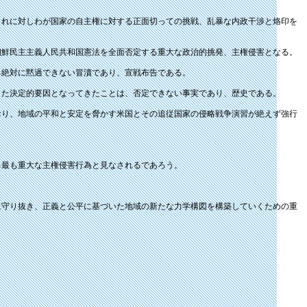
これに対しわが国家の自主権に対する正面切っての挑戦、乱暴な内政干渉と烙印を
朝鮮民主主義人民共和国憲法を全面否定する重大な政治的挑発、主権侵害となる。
る絶対に黙過できない冒瀆であり、宣戦布告である。
した決定的要因となってきたことは、否定できない事実であり、歴史である。
おり、地域の平和と安定を脅かす米国とその追従国家の侵略戦争演習が絶えず強行
る最も重大な主権侵害行為と見なされるであろう。
に守り抜き、正義と公平に基づいた地域の新たな力学構図を構築していくための重