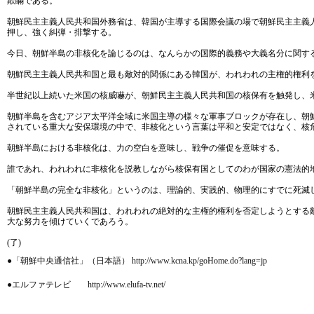
欺瞞である。
朝鮮民主主義人民共和国外務省は、韓国が主導する国際会議の場で朝鮮民主主義
押し、強く糾弾・排撃する。
今日、朝鮮半島の非核化を論じるのは、なんらかの国際的義務や大義名分に関す
朝鮮民主主義人民共和国と最も敵対的関係にある韓国が、われわれの主権的権利
半世紀以上続いた米国の核威嚇が、朝鮮民主主義人民共和国の核保有を触発し、
朝鮮半島を含むアジア太平洋全域に米国主導の様々な軍事ブロックが存在し、朝
されている重大な安保環境の中で、非核化という言葉は平和と安定ではなく、核
朝鮮半島における非核化は、力の空白を意味し、戦争の催促を意味する。
誰であれ、われわれに非核化を説教しながら核保有国としてのわが国家の憲法的
「朝鮮半島の完全な非核化」というのは、理論的、実践的、物理的にすでに死滅
朝鮮民主主義人民共和国は、われわれの絶対的な主権的権利を否定しようとする
大な努力を傾けていくであろう。
(了)
●「朝鮮中央通信社」（日本語） http://www.kcna.kp/goHome.do?lang=jp
●エルファテレビ http://www.elufa-tv.net/