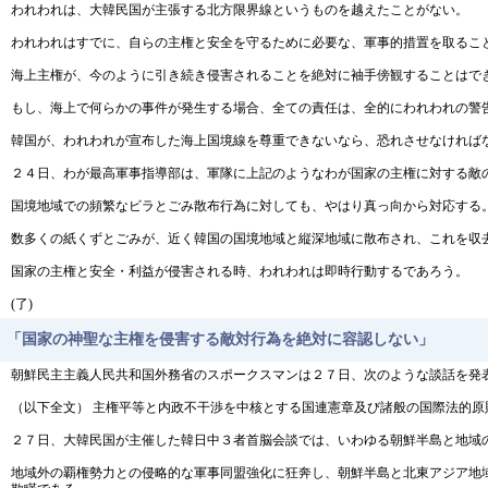
われわれは、大韓民国が主張する北方限界線というものを越えたことがない。
われわれはすでに、自らの主権と安全を守るために必要な、軍事的措置を取るこ
海上主権が、今のように引き続き侵害されることを絶対に袖手傍観することはで
もし、海上で何らかの事件が発生する場合、全ての責任は、全的にわれわれの警
韓国が、われわれが宣布した海上国境線を尊重できないなら、恐れさせなければ
２４日、わが最高軍事指導部は、軍隊に上記のようなわが国家の主権に対する敵
国境地域での頻繁なビラとごみ散布行為に対しても、やはり真っ向から対応する
数多くの紙くずとごみが、近く韓国の国境地域と縦深地域に散布され、これを収
国家の主権と安全・利益が侵害される時、われわれは即時行動するであろう。
(了)
「国家の神聖な主権を侵害する敵対行為を絶対に容認しない」
朝鮮民主主義人民共和国外務省のスポークスマンは２７日、次のような談話を発
（以下全文） 主権平等と内政不干渉を中核とする国連憲章及び諸般の国際法的
２７日、大韓民国が主催した韓日中３者首脳会談では、いわゆる朝鮮半島と地域
地域外の覇権勢力との侵略的な軍事同盟強化に狂奔し、朝鮮半島と北東アジア地