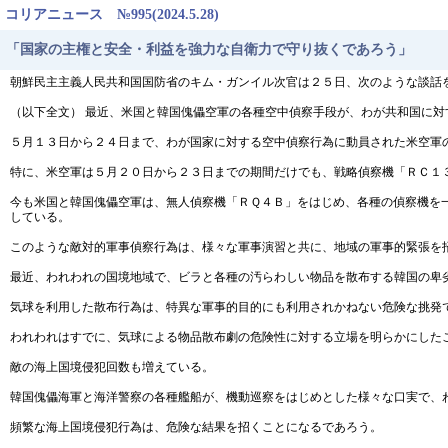
コリアニュース №995(2024.5.28)
「国家の主権と安全・利益を強力な自衛力で守り抜くであろう」
朝鮮民主主義人民共和国国防省のキム・ガンイル次官は２５日、次のような談話
（以下全文） 最近、米国と韓国傀儡空軍の各種空中偵察手段が、わが共和国に
５月１３日から２４日まで、わが国家に対する空中偵察行為に動員された米空軍
特に、米空軍は５月２０日から２３日までの期間だけでも、戦略偵察機「ＲＣ１
今も米国と韓国傀儡空軍は、無人偵察機「ＲＱ４Ｂ」をはじめ、各種の偵察機を
している。
このような敵対的軍事偵察行為は、様々な軍事演習と共に、地域の軍事的緊張を
最近、われわれの国境地域で、ビラと各種の汚らわしい物品を散布する韓国の卑
気球を利用した散布行為は、特異な軍事的目的にも利用されかねない危険な挑発
われわれはすでに、気球による物品散布劇の危険性に対する立場を明らかにした
敵の海上国境侵犯回数も増えている。
韓国傀儡海軍と海洋警察の各種艦船が、機動巡察をはじめとした様々な口実で、
頻繁な海上国境侵犯行為は、危険な結果を招くことになるであろう。