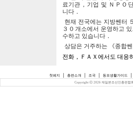
료기관，기업 및 ＮＰＯ단
니다．
현재 전국에는 지방쎈터
３０개소에서 운영하고 있
수하고 있습니다．
상담은 거주하는 《종합
전화，ＦＡＸ에서도 대응
｜
｜
｜
첫페지
총련소개
조국
동포생활가이드
Copyright ⓒ
2026 재일본조선인총련합회 All 