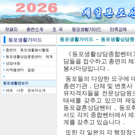
동포생활가이드 － 동포생활상담종
동포생활가이드
총련의 동포생활봉사활동
《동포생활상담종합쎈터》
동포생활상담종합센터 체계
담들을 접수하고 총련의 체
상담내용
봉사마당입니다．
지역별센터 일람
동포들의 다양한 요구에
동포생활정보지
총련기관，단체 및 변호사
새로 나온 정보지소개
유자격자들을 전문상담원으
태세를 갖추고 있으며 
동포결혼상담쎈터，동포취
서도 각지 종합쎈터에서 제
계를 갖추고 있습니다．
또한 각 일본의 각 행정