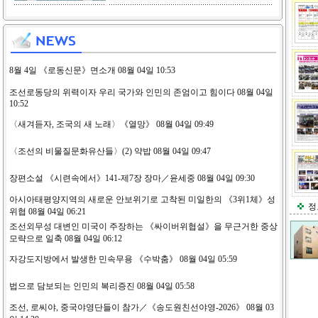
8월 4일 《로동신문》면소개 08월 04일 10:53
조선로동당의 위력이자 우리 국가와 인민의 존엄이고 힘이다 08월 04일
10:52
〈새겨듣자, 조국의 새 노래〉《열망》 08월 04일 09:49
〈조선의 비물질문화유산들〉(2) 약밥 08월 04일 09:47
장편소설 《시련속에서》141-제7장 장마／윤세중 08월 04일 09:30
아시아태평양지역의 새로운 안보위기로 고착된 미일한의 《3위1체》성
정
위협 08월 04일 06:21
조선외무성 대변인 미국이 주장하는 《싸이버위협설》을 무근거한 중상
모략으로 일축 08월 04일 06:12
자강도지방에서 발생한 민속무용 《수박춤》 08월 04일 05:59
법으로 담보되는 인민의 복리증진 08월 04일 05:58
조선, 로씨야, 중국야영단들이 참가／《송도원친선야영-2026》 08월 03