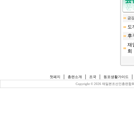
금
도
후
재
회
｜
｜
｜
첫페지
총련소개
조국
동포생활가이드
Copyright ©
2026 재일본조선인총련합회 All 