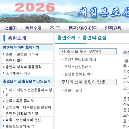
총련소개 － 총련의 결성
총련소개
총련이란 어떤 조직인가
새 조직을 뭇기 위하여
총련이 결성될 때까지
로선전환방침의 제시
총련의 결성
총련의 성격과 활동원칙
주체로선실현에로
조직체계와 기구
결성을 준비한 회의
총련은 어떤 활동을 하고있는가
주체의 산아 총련의 탄생
21세기 재일조선인운동의 리정
총련의 결성
표
민족교육을 꽃피워
민족문화，체육활동을 활발히
권익과 생활을 지키고
과학，보건의료의 전진
출판보도물의 활약