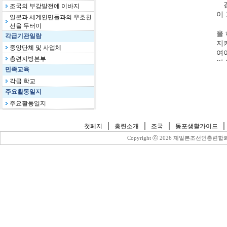
조국의 부강발전에 이바지
일본과 세계인민들과의 우호친
선을 두터이
각급기관일람
중앙단체 및 사업체
총련지방본부
민족교육
각급 학교
주요활동일지
주요활동일지
｜
｜
｜
첫페지
총련소개
조국
동포생활가이드
Copyright ⓒ
2026 재일본조선인총련합회 All 