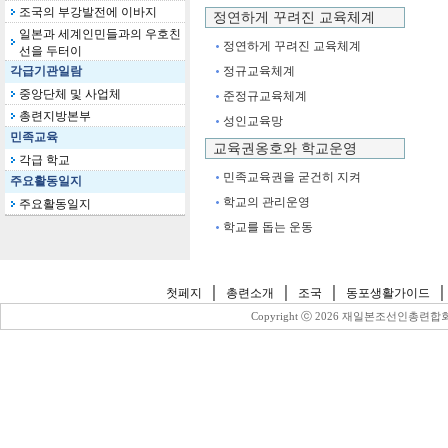
조국의 부강발전에 이바지
정연하게 꾸려진 교육체계
일본과 세계인민들과의 우호친
정연하게 꾸려진 교육체계
선을 두터이
각급기관일람
정규교육체계
중앙단체 및 사업체
준정규교육체계
총련지방본부
성인교육망
민족교육
교육권옹호와 학교운영
각급 학교
민족교육권을 굳건히 지켜
주요활동일지
학교의 관리운영
주요활동일지
학교를 돕는 운동
｜
｜
｜
첫페지
총련소개
조국
동포생활가이드
Copyright ⓒ
2026 재일본조선인총련합회 All 