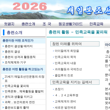
총련의 활동 － 민족교육을 꽃피워
총련소개
총련이란 어떤 조직인가
참된 미래를 위하여
총련이 결성될 때까지
아이들에게 희망을
총련의 결성
총련의 성격과 활동원칙
민족교육의 목적
조직체계와 기구
민족교육의 내용
총련은 어떤 활동을 하고있는가
과외활동과 국제친선
졸업후의 진로
21세기 재일조선인운동의 리정
표
민족교육을 지키는 길에서
민족교육을 꽃피워
초창기
민족문화，체육활동을 활발히
４．２４교육투쟁
권익과 생활을 지키고
교육체계의 완비
과학，보건의료의 전진
출판보도물의 활약
새로운 발전에로